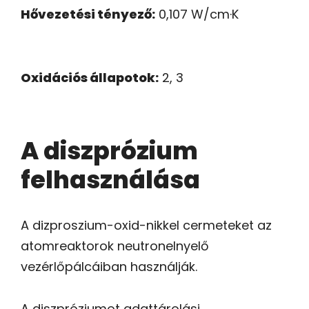
Hővezetési tényező:
0,107 W/cm·K
Oxidációs állapotok:
2, 3
A diszprózium
felhasználása
A dizproszium-oxid-nikkel cermeteket az
atomreaktorok neutronelnyelő
vezérlőpálcáiban használják.
A diszpróziumot adattárolási