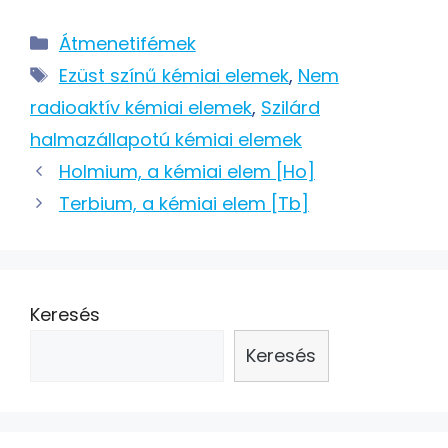
Kategória
Átmenetifémek
Címkék
Ezüst színű kémiai elemek
,
Nem
radioaktív kémiai elemek
,
Szilárd
halmazállapotú kémiai elemek
Post
Holmium, a kémiai elem [Ho]
navigation
Terbium, a kémiai elem [Tb]
Keresés
Keresés