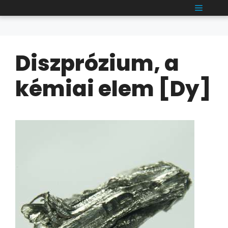
Kilépés
MENÜ
a
tartalomba
Diszprózium, a
kémiai elem [Dy]