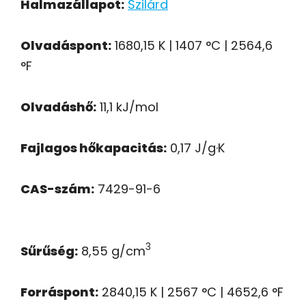
Halmazállapot:
Szilárd
Olvadáspont:
1680,15 K | 1407 °C | 2564,6
°F
Olvadáshő:
11,1 kJ/mol
Fajlagos hőkapacitás:
0,17 J/g·K
CAS-szám:
7429-91-6
3
Sűrűség:
8,55 g/cm
Forráspont:
2840,15 K | 2567 °C | 4652,6 °F