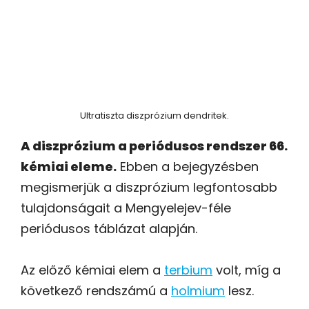
Ultratiszta diszprózium dendritek.
A diszprózium a periódusos rendszer 66.
kémiai eleme.
Ebben a bejegyzésben
megismerjük a diszprózium legfontosabb
tulajdonságait a Mengyelejev-féle
periódusos táblázat alapján.
Az előző kémiai elem a
terbium
volt, míg a
következő rendszámú a
holmium
lesz.