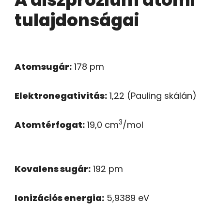
tulajdonságai
Atomsugár:
178 pm
Elektronegativitás:
1,22 (Pauling skálán)
3
Atomtérfogat:
19,0 cm
/mol
Kovalens sugár:
192 pm
Ionizációs energia:
5,9389 eV