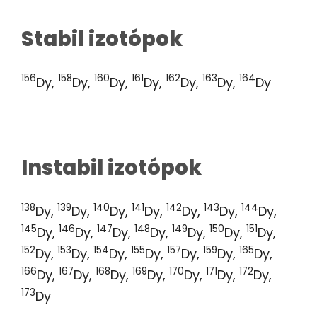
Stabil izotópok
156
158
160
161
162
163
164
Dy,
Dy,
Dy,
Dy,
Dy,
Dy,
Dy
Instabil izotópok
138
139
140
141
142
143
144
Dy,
Dy,
Dy,
Dy,
Dy,
Dy,
Dy,
145
146
147
148
149
150
151
Dy,
Dy,
Dy,
Dy,
Dy,
Dy,
Dy,
152
153
154
155
157
159
165
Dy,
Dy,
Dy,
Dy,
Dy,
Dy,
Dy,
166
167
168
169
170
171
172
Dy,
Dy,
Dy,
Dy,
Dy,
Dy,
Dy,
173
Dy