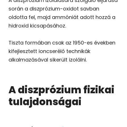
A diszprózium izolálására szolgáló eljárása
során a diszprózium-oxidot savban
oldotta fel, majd ammóniát adott hozzá a
hidroxid kicsapásához.
Tiszta formában csak az 1950-es években
kifejlesztett ioncserélő technikák
alkalmazásával sikerült izolálni.
A diszprózium fizikai
tulajdonságai