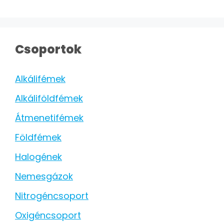
Csoportok
Alkálifémek
Alkáliföldfémek
Átmenetifémek
Földfémek
Halogének
Nemesgázok
Nitrogéncsoport
Oxigéncsoport