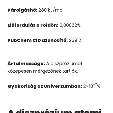
Párolgáshő:
280 kJ/mol
Előfordulás a Földön:
0,00062%
PubChem CID azonosító:
23912
Ártalmassága:
A diszpróziumot
közepesen mérgezőnek tartják.
-7
Gyakoriság az Univerzumban:
2×10
%
A diszprózium atomi