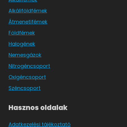
Alkáliföldfémek
Átmenetifémek
Földfémek
Halogének
Nemesgázok
Nitrogéncsoport
Oxigéncsoport
Széncsoport
Hasznos oldalak
Adatkezelési tájékoztató