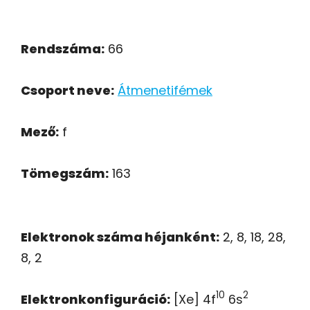
Rendszáma:
66
Csoport neve:
Átmenetifémek
Mező:
f
Tömegszám:
163
Elektronok száma héjanként:
2, 8, 18, 28,
8, 2
10
2
Elektronkonfiguráció:
[Xe] 4f
6s