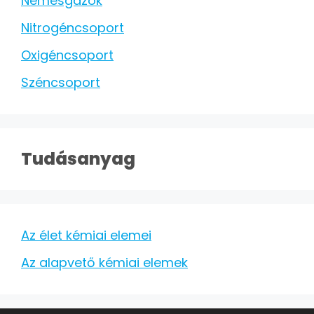
Nemesgázok
Nitrogéncsoport
Oxigéncsoport
Széncsoport
Tudásanyag
Az élet kémiai elemei
Az alapvető kémiai elemek