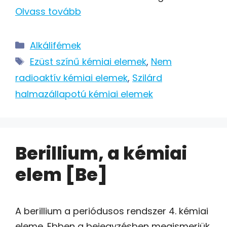
Olvass tovább
Kategória
Alkálifémek
Címkék
Ezüst színű kémiai elemek
,
Nem
radioaktív kémiai elemek
,
Szilárd
halmazállapotú kémiai elemek
Berillium, a kémiai
elem [Be]
A berillium a periódusos rendszer 4. kémiai
eleme. Ebben a bejegyzésben megismerjük