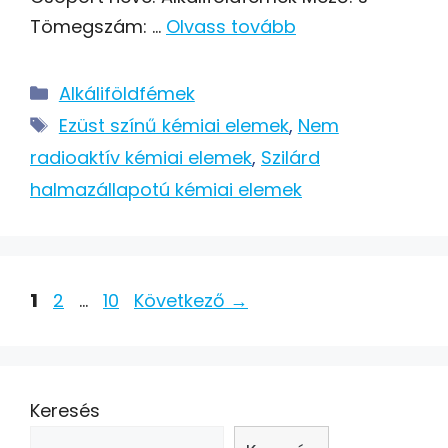
Tömegszám: …
Olvass tovább
Kategória
Alkáliföldfémek
Címkék
Ezüst színű kémiai elemek
,
Nem
radioaktív kémiai elemek
,
Szilárd
halmazállapotú kémiai elemek
Post
Oldal
Oldal
Oldal
1
2
…
10
Következő
→
navigation
Keresés