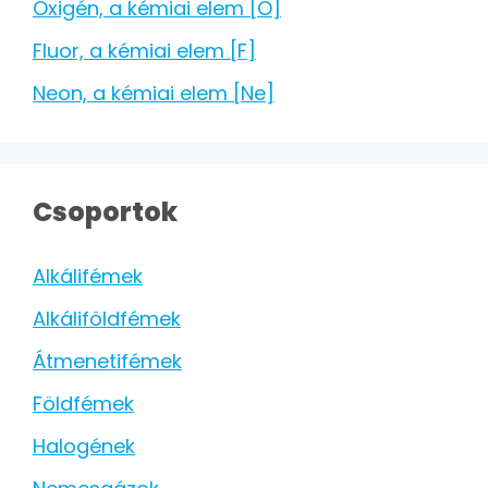
Oxigén, a kémiai elem [O]
Fluor, a kémiai elem [F]
Neon, a kémiai elem [Ne]
Csoportok
Alkálifémek
Alkáliföldfémek
Átmenetifémek
Földfémek
Halogének