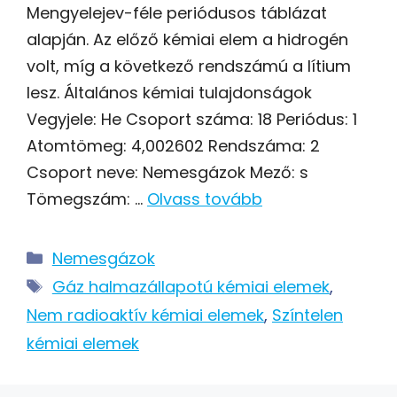
Mengyelejev-féle periódusos táblázat
alapján. Az előző kémiai elem a hidrogén
volt, míg a következő rendszámú a lítium
lesz. Általános kémiai tulajdonságok
Vegyjele: He Csoport száma: 18 Periódus: 1
Atomtömeg: 4,002602 Rendszáma: 2
Csoport neve: Nemesgázok Mező: s
Tömegszám: …
Olvass tovább
Kategória
Nemesgázok
Címkék
Gáz halmazállapotú kémiai elemek
,
Nem radioaktív kémiai elemek
,
Színtelen
kémiai elemek