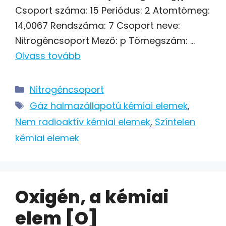
Csoport száma: 15 Periódus: 2 Atomtömeg:
14,0067 Rendszáma: 7 Csoport neve:
Nitrogéncsoport Mező: p Tömegszám: …
Olvass tovább
Kategória
Nitrogéncsoport
Címkék
Gáz halmazállapotú kémiai elemek
,
Nem radioaktív kémiai elemek
,
Színtelen
kémiai elemek
Oxigén, a kémiai
elem [O]