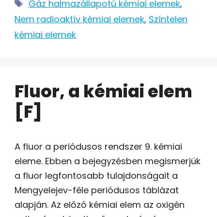
Címkék
Gáz halmazállapotú kémiai elemek
,
Nem radioaktív kémiai elemek
,
Színtelen
kémiai elemek
Fluor, a kémiai elem
[F]
A fluor a periódusos rendszer 9. kémiai
eleme. Ebben a bejegyzésben megismerjük
a fluor legfontosabb tulajdonságait a
Mengyelejev-féle periódusos táblázat
alapján. Az előző kémiai elem az oxigén