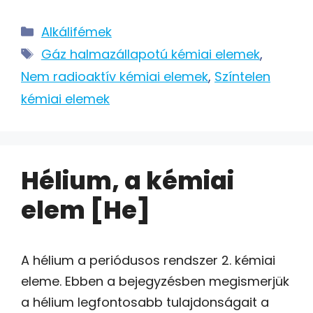
Kategória
Alkálifémek
Címkék
Gáz halmazállapotú kémiai elemek
,
Nem radioaktív kémiai elemek
,
Színtelen
kémiai elemek
Hélium, a kémiai
elem [He]
A hélium a periódusos rendszer 2. kémiai
eleme. Ebben a bejegyzésben megismerjük
a hélium legfontosabb tulajdonságait a