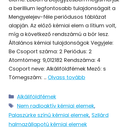
a berillium legfontosabb tulajdonságait a
Mengyelejev-féle periódusos táblázat
alapján. Az előző kémiai elem a lítium volt,
míg a következő rendszámú a bór lesz.
Általános kémiai tulajdonságok Vegyjele:
Be Csoport száma: 2 Periódus: 2
Atomtömeg: 9,012182 Rendszáma: 4
Csoport neve: Alkáliföldfémek Mező: s
Tömegszám: …
Olvass tovább
Kategória
Alkáliföldfémek
Címkék
Nem radioaktív kémiai elemek
,
Palaszürke színű kémiai elemek
,
Szilárd
halmazállapotú kémiai elemek