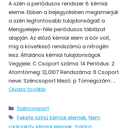
A szén a periódusos rendszer 6. kémiai
eleme. Ebben a bejegyzésben megismerjük
a szén legfontosabb tulajdonságait a
Mengyelejev-féle periódusos táblázat
alapján. Az előző kémiai elem a bór volt,
míg a következő rendszámú a nitrogén
lesz. Általános kémiai tulajdonságok
Vegyjele: C Csoport száma: 14 Periódus: 2
Atomtömeg: 12,0107 Rendszáma: 6 Csoport
neve: Széncsoport Mező: p Tömegszám: …
Olvass tovább
Kategória
Széncsoport
Címkék
Fekete színű kémiai elemek
,
Nem
radioaktív kémiai elemek
,
Szilárd