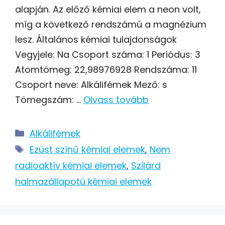
alapján. Az előző kémiai elem a neon volt,
míg a következő rendszámú a magnézium
lesz. Általános kémiai tulajdonságok
Vegyjele: Na Csoport száma: 1 Periódus: 3
Atomtömeg: 22,98976928 Rendszáma: 11
Csoport neve: Alkálifémek Mező: s
Tömegszám: …
Olvass tovább
Kategória
Alkálifémek
Címkék
Ezüst színű kémiai elemek
,
Nem
radioaktív kémiai elemek
,
Szilárd
halmazállapotú kémiai elemek