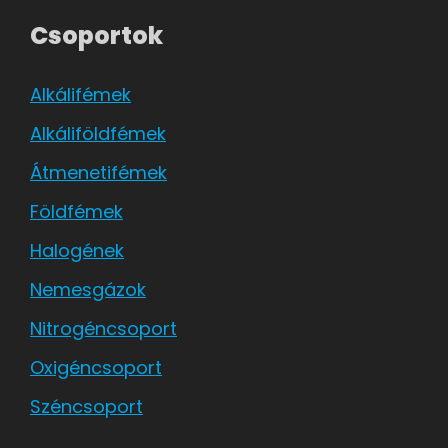
Csoportok
Alkálifémek
Alkáliföldfémek
Átmenetifémek
Földfémek
Halogének
Nemesgázok
Nitrogéncsoport
Oxigéncsoport
Széncsoport