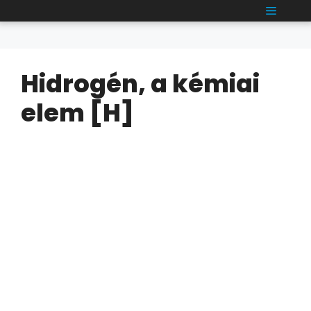
Kilépés
MENÜ
a
tartalomba
Hidrogén, a kémiai
elem [H]