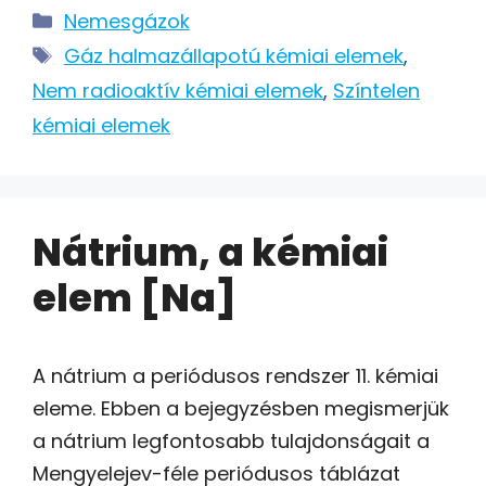
Kategória
Nemesgázok
Címkék
Gáz halmazállapotú kémiai elemek
,
Nem radioaktív kémiai elemek
,
Színtelen
kémiai elemek
Nátrium, a kémiai
elem [Na]
A nátrium a periódusos rendszer 11. kémiai
eleme. Ebben a bejegyzésben megismerjük
a nátrium legfontosabb tulajdonságait a
Mengyelejev-féle periódusos táblázat