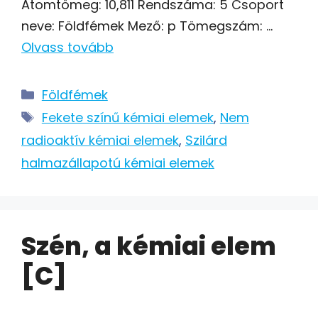
Atomtömeg: 10,811 Rendszáma: 5 Csoport
neve: Földfémek Mező: p Tömegszám: …
Olvass tovább
Kategória
Földfémek
Címkék
Fekete színű kémiai elemek
,
Nem
radioaktív kémiai elemek
,
Szilárd
halmazállapotú kémiai elemek
Szén, a kémiai elem
[C]