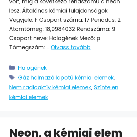
volt, míg a következő rendszámú a neon
lesz. Általános kémiai tulajdonságok
Vegyjele: F Csoport száma: 17 Periódus: 2
Atomtömeg: 18,9984032 Rendszáma: 9
Csoport neve: Halogének Mező: p
Tömegszám: …
Olvass tovább
Kategória
Halogének
Címkék
Gáz halmazállapotú kémiai elemek
,
Nem radioaktív kémiai elemek
,
Színtelen
kémiai elemek
Neon, a kémiai elem