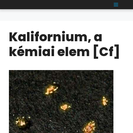
Kilépés
MENÜ
a
tartalomba
Kalifornium, a
kémiai elem [Cf]