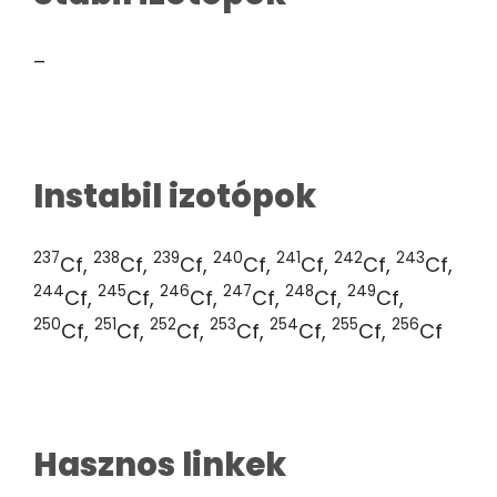
–
Instabil izotópok
237
238
239
240
241
242
243
Cf,
Cf,
Cf,
Cf,
Cf,
Cf,
Cf,
244
245
246
247
248
249
Cf,
Cf,
Cf,
Cf,
Cf,
Cf,
250
251
252
253
254
255
256
Cf,
Cf,
Cf,
Cf,
Cf,
Cf,
Cf
Hasznos linkek