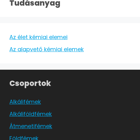
Tudásanyag
Az élet kémiai elemei
Az alapvető kémiai elemek
Csoportok
Alkálifémek
Alkáliföldfémek
Átmenetifémek
Földfémek