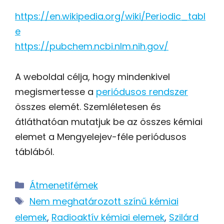
https://en.wikipedia.org/wiki/Periodic_tabl
e
https://pubchem.ncbi.nlm.nih.gov/
A weboldal célja, hogy mindenkivel
megismertesse a
periódusos rendszer
összes elemét. Szemléletesen és
átláthatóan mutatjuk be az összes kémiai
elemet a Mengyelejev-féle periódusos
táblából.
Kategória
Átmenetifémek
Címkék
Nem meghatározott színű kémiai
elemek
,
Radioaktív kémiai elemek
,
Szilárd