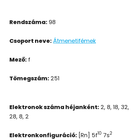
Rendszáma:
98
Csoport neve:
Átmenetifémek
Mező:
f
Tömegszám:
251
Elektronok száma héjanként:
2, 8, 18, 32,
28, 8, 2
10
2
Elektronkonfiguráció:
[Rn] 5f
7s