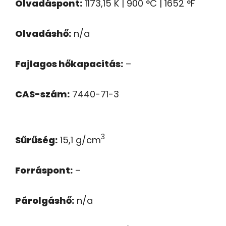
Olvadáspont:
1173,15 K | 900 °C | 1652 °F
Olvadáshő:
n/a
Fajlagos hőkapacitás:
–
CAS-szám:
7440-71-3
3
Sűrűség:
15,1 g/cm
Forráspont:
–
Párolgáshő:
n/a