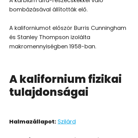
A karbium alfa-részecskékkel való
bombázásával állították elő.
A kaliforniumot először Burris Cunningham
és Stanley Thompson izolálta
makromennyiségben 1958-ban.
A kalifornium fizikai
tulajdonságai
Halmazállapot:
Szilárd