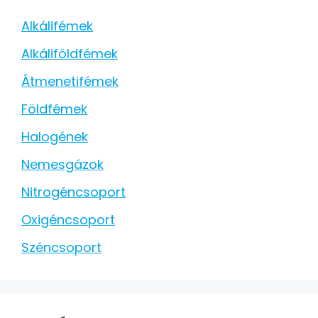
Alkálifémek
Alkáliföldfémek
Átmenetifémek
Földfémek
Halogének
Nemesgázok
Nitrogéncsoport
Oxigéncsoport
Széncsoport