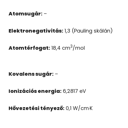
Atomsugár:
–
Elektronegativitás:
1,3 (Pauling skálán)
3
Atomtérfogat:
18,4 cm
/mol
Kovalens sugár:
–
Ionizációs energia:
6,2817 eV
Hővezetési tényező:
0,1 W/cm·K