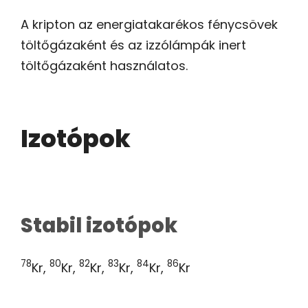
A kripton az energiatakarékos fénycsövek
töltőgázaként és az izzólámpák inert
töltőgázaként használatos.
Izotópok
Stabil izotópok
78
80
82
83
84
86
Kr,
Kr,
Kr,
Kr,
Kr,
Kr