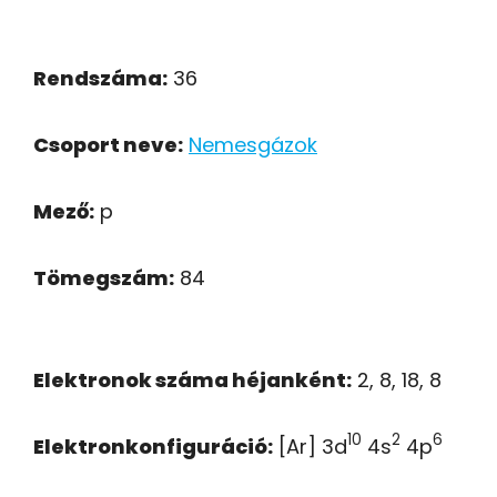
Rendszáma:
36
Csoport neve:
Nemesgázok
Mező:
p
Tömegszám:
84
Elektronok száma héjanként:
2, 8, 18, 8
10
2
6
Elektronkonfiguráció:
[Ar] 3d
4s
4p