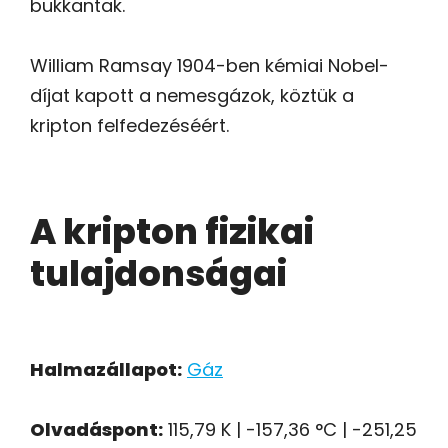
bukkantak.
William Ramsay 1904-ben kémiai Nobel-
díjat kapott a nemesgázok, köztük a
kripton felfedezéséért.
A kripton fizikai
tulajdonságai
Halmazállapot:
Gáz
Olvadáspont:
115,79 K | -157,36 °C | -251,25