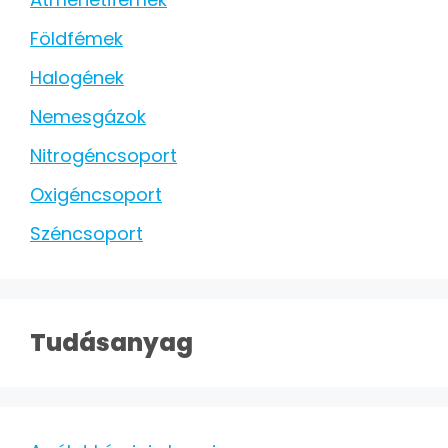
Földfémek
Halogének
Nemesgázok
Nitrogéncsoport
Oxigéncsoport
Széncsoport
Tudásanyag