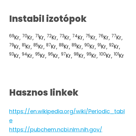
Instabil izotópok
69
70
71
72
73
74
75
76
77
Kr,
Kr,
Kr,
Kr,
Kr,
Kr,
Kr,
Kr,
Kr,
79
81
85
87
88
89
90
91
92
Kr,
Kr,
Kr,
Kr,
Kr,
Kr,
Kr,
Kr,
Kr,
93
94
95
96
97
98
99
100
101
Kr,
Kr,
Kr,
Kr,
Kr,
Kr,
Kr,
Kr,
Kr
Hasznos linkek
https://en.wikipedia.org/wiki/Periodic_tabl
e
https://pubchem.ncbi.nlm.nih.gov/