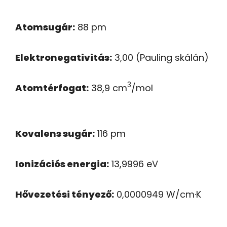
Atomsugár:
88 pm
Elektronegativitás:
3,00 (Pauling skálán)
3
Atomtérfogat:
38,9 cm
/mol
Kovalens sugár:
116 pm
Ionizációs energia:
13,9996 eV
Hővezetési tényező:
0,0000949 W/cm·K