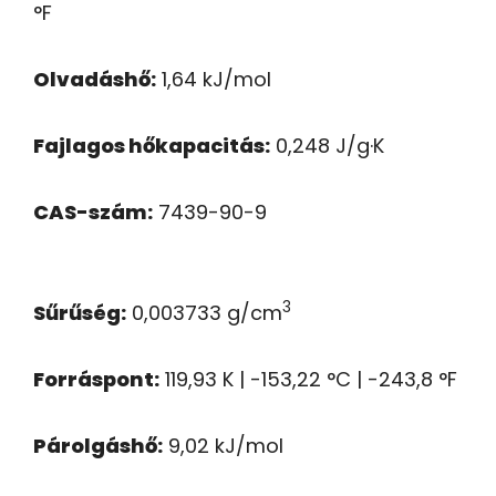
°F
Olvadáshő:
1,64 kJ/mol
Fajlagos hőkapacitás:
0,248 J/g·K
CAS-szám:
7439-90-9
3
Sűrűség:
0,003733 g/cm
Forráspont:
119,93 K | -153,22 °C | -243,8 °F
Párolgáshő:
9,02 kJ/mol