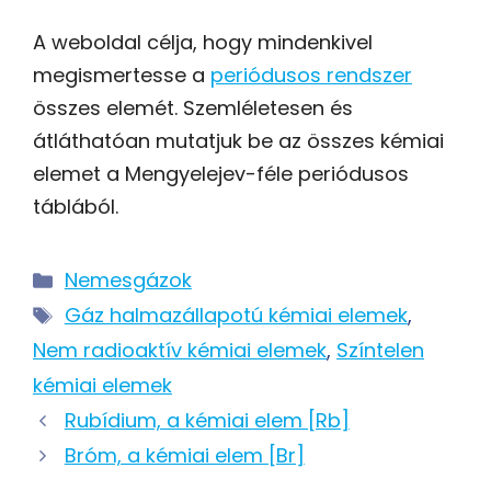
A weboldal célja, hogy mindenkivel
megismertesse a
periódusos rendszer
összes elemét. Szemléletesen és
átláthatóan mutatjuk be az összes kémiai
elemet a Mengyelejev-féle periódusos
táblából.
Kategória
Nemesgázok
Címkék
Gáz halmazállapotú kémiai elemek
,
Nem radioaktív kémiai elemek
,
Színtelen
kémiai elemek
Post
Rubídium, a kémiai elem [Rb]
navigation
Bróm, a kémiai elem [Br]