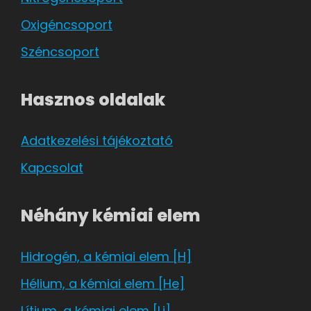
Oxigéncsoport
Széncsoport
Hasznos oldalak
Adatkezelési tájékoztató
Kapcsolat
Néhány kémiai elem
Hidrogén, a kémiai elem [H]
Hélium, a kémiai elem [He]
Lítium, a kémiai elem [Li]