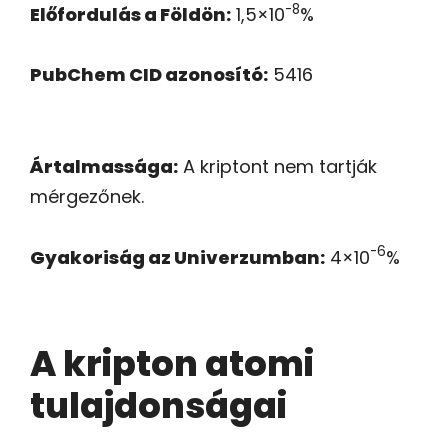
-8
Előfordulás a Földön:
1,5×10
%
PubChem CID azonosító:
5416
Ártalmassága:
A kriptont nem tartják
mérgezőnek.
-6
Gyakoriság az Univerzumban:
4×10
%
A kripton atomi
tulajdonságai