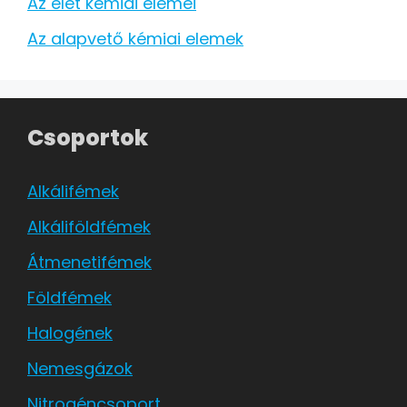
Az élet kémiai elemei
Az alapvető kémiai elemek
Csoportok
Alkálifémek
Alkáliföldfémek
Átmenetifémek
Földfémek
Halogének
Nemesgázok
Nitrogéncsoport