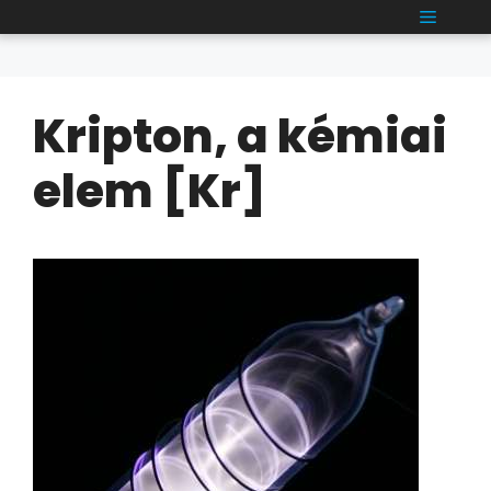
Kilépés
MENÜ
a
tartalomba
Kripton, a kémiai
elem [Kr]