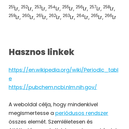
251
252
253
254
255
256
257
258
Lr,
Lr,
Lr,
Lr,
Lr,
Lr,
Lr,
Lr,
259
260
261
262
263
264
265
266
Lr,
Lr,
Lr,
Lr,
Lr,
Lr,
Lr,
Lr
Hasznos linkek
https://en.wikipedia.org/wiki/Periodic_tabl
e
https://pubchem.ncbi.nlm.nih.gov/
A weboldal célja, hogy mindenkivel
megismertesse a
periódusos rendszer
összes elemét. Szemléletesen és