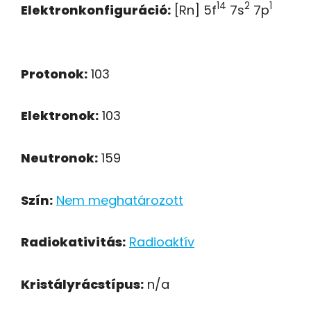
14
2
1
Elektronkonfiguráció:
[Rn] 5f
7s
7p
Protonok:
103
Elektronok:
103
Neutronok:
159
Szín:
Nem meghatározott
Radiokativitás:
Radioaktív
Kristályrácstípus:
n/a