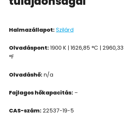
tulajdonságai
Halmazállapot:
Szilárd
Olvadáspont:
1900 K | 1626,85 °C | 2960,33
°F
Olvadáshő:
n/a
Fajlagos hőkapacitás:
–
CAS-szám:
22537-19-5