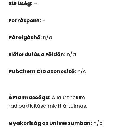
Sűrűség:
–
Forráspont:
–
Párolgáshő:
n/a
Előfordulás a Földön:
n/a
PubChem CID azonosító:
n/a
Ártalmassága:
A laurencium
radioaktivitása miatt ártalmas.
Gyakoriság az Univerzumban:
n/a