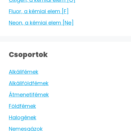
Fluor, a kémiai elem [F]
Neon, a kémiai elem [Ne]
Csoportok
Alkálifémek
Alkáliföldfémek
Átmenetifémek
Földfémek
Halogének
Nemesgázok