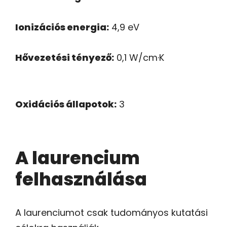
Ionizációs energia:
4,9 eV
Hővezetési tényező:
0,1 W/cm·K
Oxidációs állapotok:
3
A laurencium
felhasználása
A laurenciumot csak tudományos kutatási