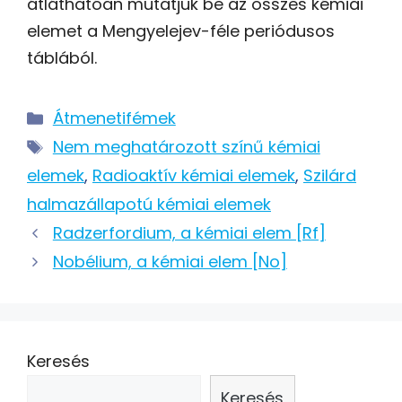
átláthatóan mutatjuk be az összes kémiai
elemet a Mengyelejev-féle periódusos
táblából.
Kategória
Átmenetifémek
Címkék
Nem meghatározott színű kémiai
elemek
,
Radioaktív kémiai elemek
,
Szilárd
halmazállapotú kémiai elemek
Post
Radzerfordium, a kémiai elem [Rf]
navigation
Nobélium, a kémiai elem [No]
Keresés
Keresés