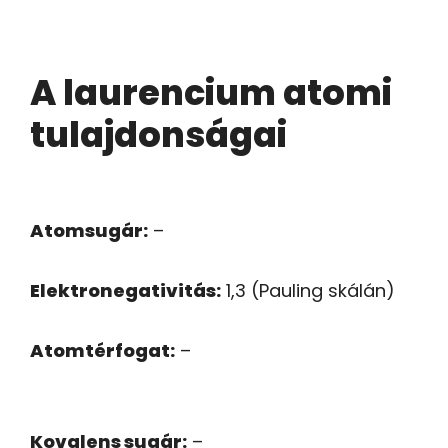
A laurencium atomi
tulajdonságai
Atomsugár:
–
Elektronegativitás:
1,3 (Pauling skálán)
Atomtérfogat:
–
Kovalens sugár:
–