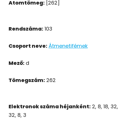
Atomtömeg:
[262]
Rendszáma:
103
Csoport neve:
Átmenetifémek
Mező:
d
Tömegszám:
262
Elektronok száma héjanként:
2, 8, 18, 32,
32, 8, 3