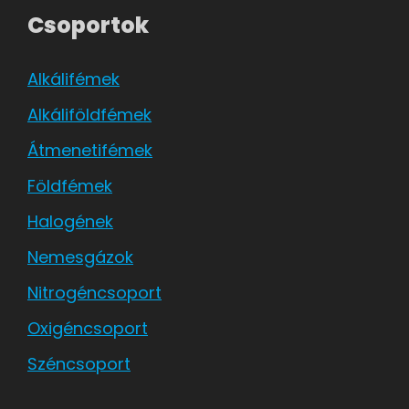
Csoportok
Alkálifémek
Alkáliföldfémek
Átmenetifémek
Földfémek
Halogének
Nemesgázok
Nitrogéncsoport
Oxigéncsoport
Széncsoport