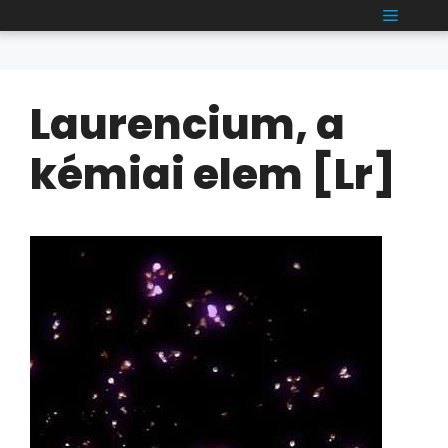
Kilépés
MENÜ
a
tartalomba
Laurencium, a
kémiai elem [Lr]