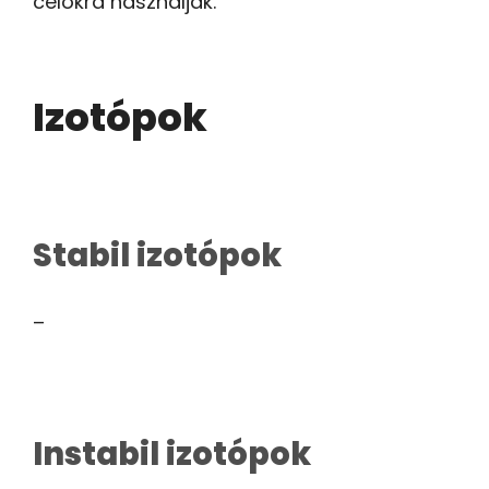
célokra használják.
Izotópok
Stabil izotópok
–
Instabil izotópok