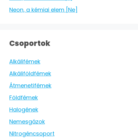
Neon, a kémiai elem [Ne]
Csoportok
Alkálifémek
Alkáliföldfémek
Átmenetifémek
Földfémek
Halogének
Nemesgázok
Nitrogéncsoport