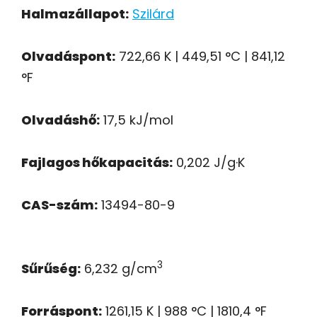
Halmazállapot:
Szilárd
Olvadáspont:
722,66 K | 449,51 °C | 841,12
°F
Olvadáshő:
17,5 kJ/mol
Fajlagos hőkapacitás:
0,202 J/g·K
CAS-szám:
13494-80-9
3
Sűrűség:
6,232 g/cm
Forráspont:
1261,15 K | 988 °C | 1810,4 °F