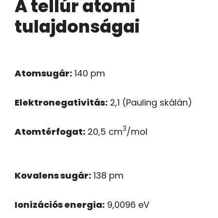
A tellúr atomi
tulajdonságai
Atomsugár:
140 pm
Elektronegativitás:
2,1 (Pauling skálán)
3
Atomtérfogat:
20,5 cm
/mol
Kovalens sugár:
138 pm
Ionizációs energia:
9,0096 eV