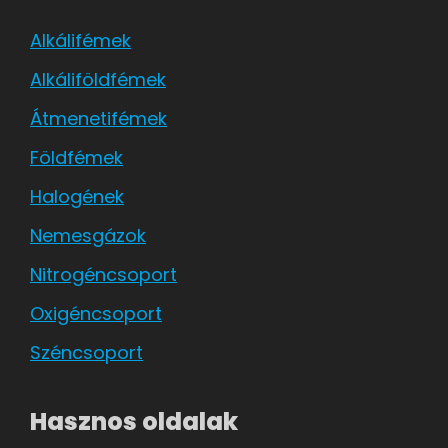
Alkálifémek
Alkáliföldfémek
Átmenetifémek
Földfémek
Halogének
Nemesgázok
Nitrogéncsoport
Oxigéncsoport
Széncsoport
Hasznos oldalak