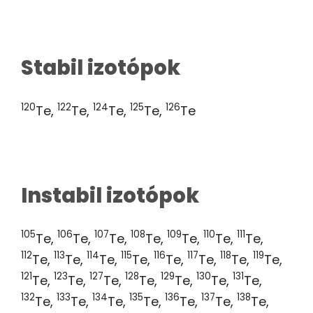
Stabil izotópok
120
122
124
125
126
Te,
Te,
Te,
Te,
Te
Instabil izotópok
105
106
107
108
109
110
111
Te,
Te,
Te,
Te,
Te,
Te,
Te,
112
113
114
115
116
117
118
119
Te,
Te,
Te,
Te,
Te,
Te,
Te,
Te,
121
123
127
128
129
130
131
Te,
Te,
Te,
Te,
Te,
Te,
Te,
132
133
134
135
136
137
138
Te,
Te,
Te,
Te,
Te,
Te,
Te,