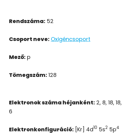
Rendszáma:
52
Csoport neve:
Oxigéncsoport
Mező:
p
Tömegszám:
128
Elektronok száma héjanként:
2, 8, 18, 18,
6
10
2
4
Elektronkonfiguráció:
[Kr] 4d
5s
5p