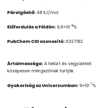
Párolgáshő:
48 kJ/mol
-8
Előfordulás a Földön:
9,9×10
%
PubChem CID azonosító:
6327182
Ártalmassága:
A tellúrt és vegyületeit
közepesen mérgezőnek tartják.
-7
Gyakoriság az Univerzumban:
9×10
%