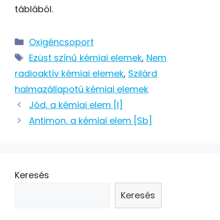
táblából.
Kategória
Oxigéncsoport
Címkék
Ezüst színű kémiai elemek
,
Nem
radioaktív kémiai elemek
,
Szilárd
halmazállapotú kémiai elemek
Post
Jód, a kémiai elem [I]
navigation
Antimon, a kémiai elem [Sb]
Keresés
Keresés