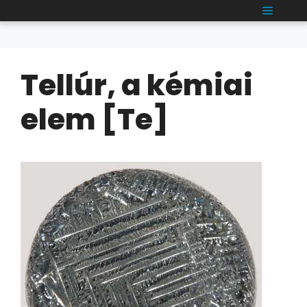
Kilépés
MENÜ
a
tartalomba
Tellúr, a kémiai
elem [Te]