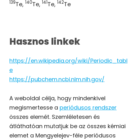
139
140
141
142
Te,
Te,
Te,
Te
Hasznos linkek
https://en.wikipedia.org/wiki/Periodic_tabl
e
https://pubchem.ncbi.nlm.nih.gov/
A weboldal célja, hogy mindenkivel
megismertesse a
periódusos rendszer
összes elemét. Szemléletesen és
átláthatóan mutatjuk be az összes kémiai
elemet a Mengyelejev-féle periódusos