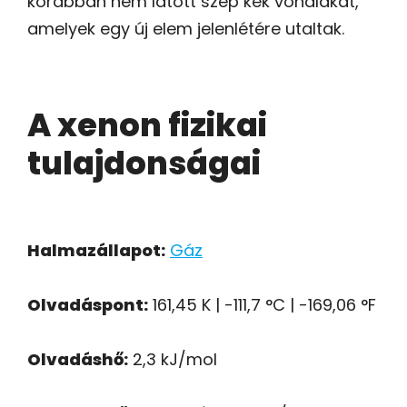
korábban nem látott szép kék vonalakat,
amelyek egy új elem jelenlétére utaltak.
A xenon fizikai
tulajdonságai
Halmazállapot:
Gáz
Olvadáspont:
161,45 K | -111,7 °C | -169,06 °F
Olvadáshő:
2,3 kJ/mol