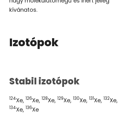
nagy molekulatömegű és inert jelleg
kívánatos.
Izotópok
Stabil izotópok
124
126
128
129
130
131
132
Xe,
Xe,
Xe,
Xe,
Xe,
Xe,
Xe,
134
136
Xe,
Xe