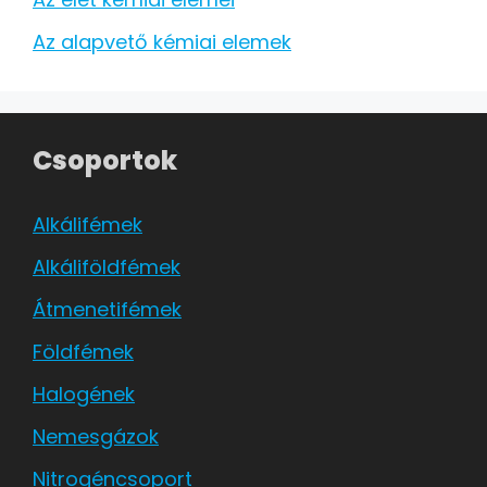
Az alapvető kémiai elemek
Csoportok
Alkálifémek
Alkáliföldfémek
Átmenetifémek
Földfémek
Halogének
Nemesgázok
Nitrogéncsoport