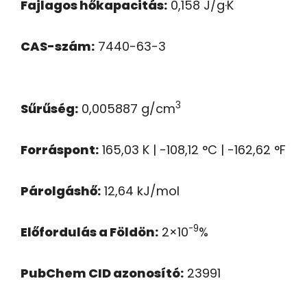
Fajlagos hőkapacitás:
0,158 J/g·K
CAS-szám:
7440-63-3
3
Sűrűség:
0,005887 g/cm
Forráspont:
165,03 K | -108,12 °C | -162,62 °F
Párolgáshő:
12,64 kJ/mol
-9
Előfordulás a Földön:
2×10
%
PubChem CID azonosító:
23991