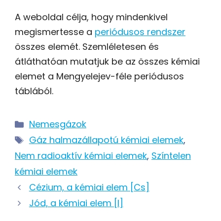
A weboldal célja, hogy mindenkivel
megismertesse a
periódusos rendszer
összes elemét. Szemléletesen és
átláthatóan mutatjuk be az összes kémiai
elemet a Mengyelejev-féle periódusos
táblából.
Kategória
Nemesgázok
Címkék
Gáz halmazállapotú kémiai elemek
,
Nem radioaktív kémiai elemek
,
Színtelen
kémiai elemek
Post
Cézium, a kémiai elem [Cs]
navigation
Jód, a kémiai elem [I]