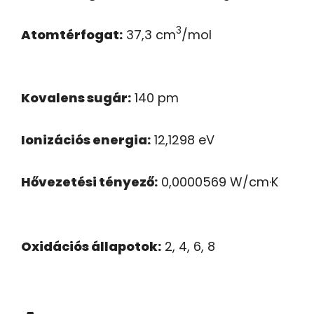
3
Atomtérfogat:
37,3 cm
/mol
Kovalens sugár:
140 pm
Ionizációs energia:
12,1298 eV
Hővezetési tényező:
0,0000569 W/cm·K
Oxidációs állapotok:
2, 4, 6, 8