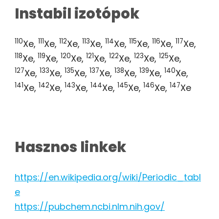
Instabil izotópok
110
111
112
113
114
115
116
117
Xe,
Xe,
Xe,
Xe,
Xe,
Xe,
Xe,
Xe,
118
119
120
121
122
123
125
Xe,
Xe,
Xe,
Xe,
Xe,
Xe,
Xe,
127
133
135
137
138
139
140
Xe,
Xe,
Xe,
Xe,
Xe,
Xe,
Xe,
141
142
143
144
145
146
147
Xe,
Xe,
Xe,
Xe,
Xe,
Xe,
Xe
Hasznos linkek
https://en.wikipedia.org/wiki/Periodic_tabl
e
https://pubchem.ncbi.nlm.nih.gov/