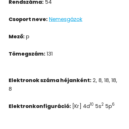
Rendszáma:
54
Csoport neve:
Nemesgázok
Mező:
p
Tömegszám:
131
Elektronok száma héjanként:
2, 8, 18, 18,
8
10
2
6
Elektronkonfiguráció:
[Kr] 4d
5s
5p