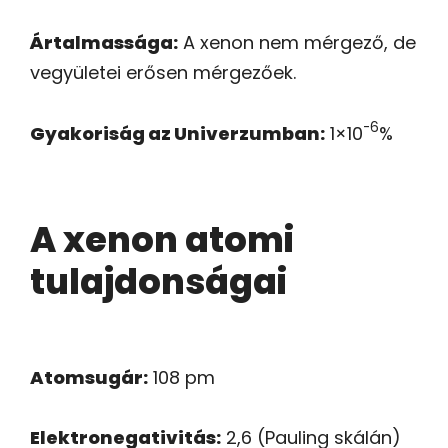
Ártalmassága:
A xenon nem mérgező, de
vegyületei erősen mérgezőek.
-6
Gyakoriság az Univerzumban:
1×10
%
A xenon atomi
tulajdonságai
Atomsugár:
108 pm
Elektronegativitás:
2,6 (Pauling skálán)