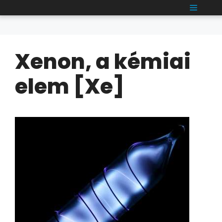
Kilépés
MENÜ
a
tartalomba
Xenon, a kémiai
elem [Xe]