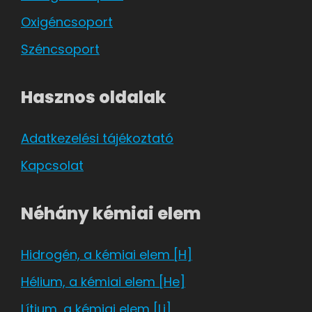
Oxigéncsoport
Széncsoport
Hasznos oldalak
Adatkezelési tájékoztató
Kapcsolat
Néhány kémiai elem
Hidrogén, a kémiai elem [H]
Hélium, a kémiai elem [He]
Lítium, a kémiai elem [Li]