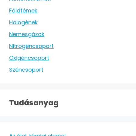
Földfémek
Halogének
Nemesgázok
Nitrogéncsoport
Oxigéncsoport
Széncsoport
Tudásanyag
Az élet kémiai elemei