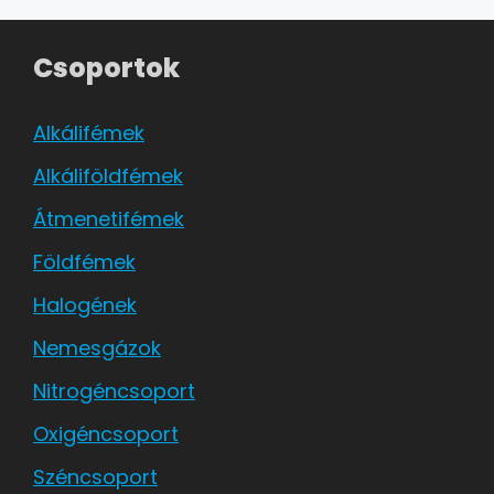
Csoportok
Alkálifémek
Alkáliföldfémek
Átmenetifémek
Földfémek
Halogének
Nemesgázok
Nitrogéncsoport
Oxigéncsoport
Széncsoport