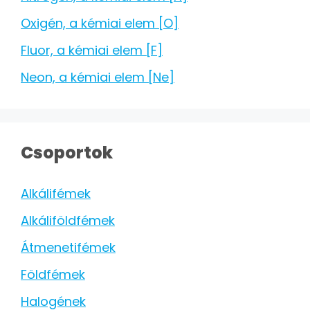
Oxigén, a kémiai elem [O]
Fluor, a kémiai elem [F]
Neon, a kémiai elem [Ne]
Csoportok
Alkálifémek
Alkáliföldfémek
Átmenetifémek
Földfémek
Halogének