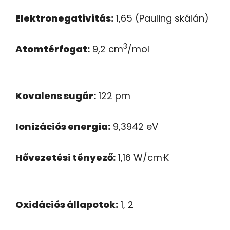
Elektronegativitás:
1,65 (Pauling skálán)
3
Atomtérfogat:
9,2 cm
/mol
Kovalens sugár:
122 pm
Ionizációs energia:
9,3942 eV
Hővezetési tényező:
1,16 W/cm·K
Oxidációs állapotok:
1, 2