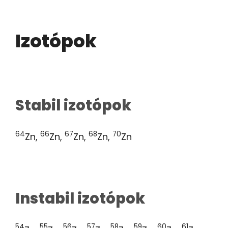
Izotópok
Stabil izotópok
64
66
67
68
70
Zn,
Zn,
Zn,
Zn,
Zn
Instabil izotópok
54
55
56
57
58
59
60
61