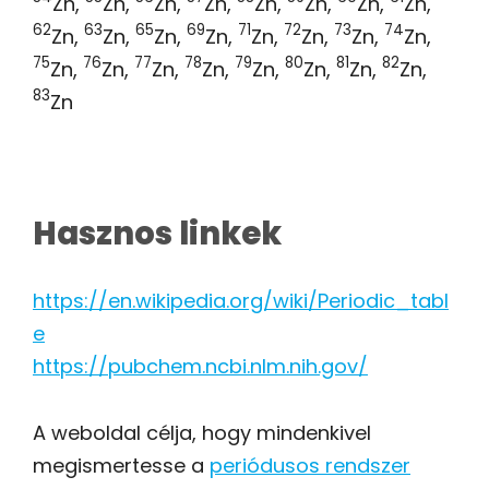
Zn,
Zn,
Zn,
Zn,
Zn,
Zn,
Zn,
Zn,
62
63
65
69
71
72
73
74
Zn,
Zn,
Zn,
Zn,
Zn,
Zn,
Zn,
Zn,
75
76
77
78
79
80
81
82
Zn,
Zn,
Zn,
Zn,
Zn,
Zn,
Zn,
Zn,
83
Zn
Hasznos linkek
https://en.wikipedia.org/wiki/Periodic_tabl
e
https://pubchem.ncbi.nlm.nih.gov/
A weboldal célja, hogy mindenkivel
megismertesse a
periódusos rendszer