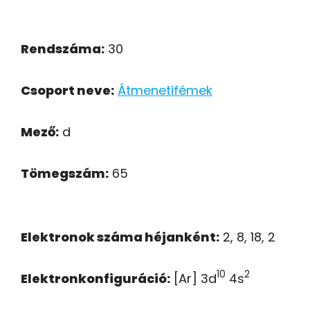
Rendszáma:
30
Csoport neve:
Átmenetifémek
Mező:
d
Tömegszám:
65
Elektronok száma héjanként:
2, 8, 18, 2
10
2
Elektronkonfiguráció:
[Ar] 3d
4s