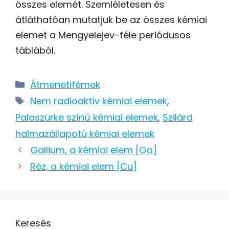
összes elemét. Szemléletesen és
átláthatóan mutatjuk be az összes kémiai
elemet a Mengyelejev-féle periódusos
táblából.
Kategória
Átmenetifémek
Címkék
Nem radioaktív kémiai elemek
,
Palaszürke színű kémiai elemek
,
Szilárd
halmazállapotú kémiai elemek
Post
Gallium, a kémiai elem [Ga]
navigation
Réz, a kémiai elem [Cu]
Keresés