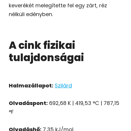
keverékét melegítette fel egy zárt, réz
nélküli edényben.
A cink fizikai
tulajdonságai
Halmazállapot:
Szilárd
Olvadáspont:
692,68 K | 419,53 °C | 787,15
°F
Olvadáshő:
7,35 kJ/mol