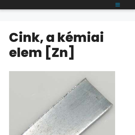
Kilépés
MENÜ
a
tartalomba
Cink, a kémiai
elem [Zn]