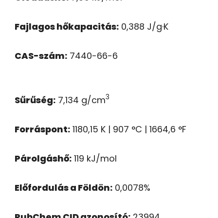
Fajlagos hőkapacitás:
0,388 J/g·K
CAS-szám:
7440-66-6
3
Sűrűség:
7,134 g/cm
Forráspont:
1180,15 K | 907 °C | 1664,6 °F
Párolgáshő:
119 kJ/mol
Előfordulás a Földön:
0,0078%
PubChem CID azonosító:
23994