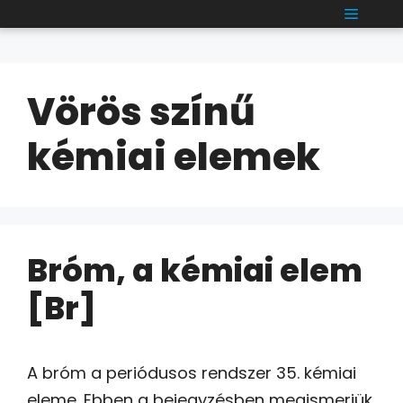
Kilépés
MENÜ
a
tartalomba
Vörös színű
kémiai elemek
Bróm, a kémiai elem
[Br]
A bróm a periódusos rendszer 35. kémiai
eleme. Ebben a bejegyzésben megismerjük