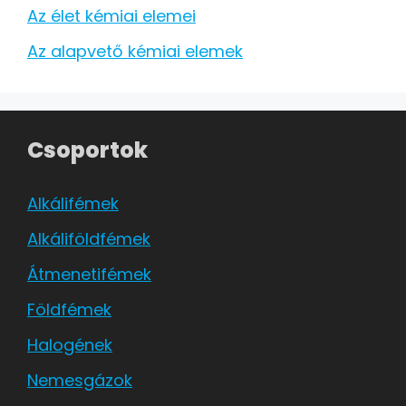
Az élet kémiai elemei
Az alapvető kémiai elemek
Csoportok
Alkálifémek
Alkáliföldfémek
Átmenetifémek
Földfémek
Halogének
Nemesgázok