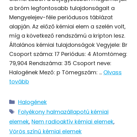
a bróm legfontosabb tulajdonságait a
Mengyelejev-féle periódusos táblázat
alapján. Az előző kémiai elem a szelén volt,
míg a következő rendszámú a kripton lesz.
Általános kémiai tulajdonságok Vegyjele: Br
Csoport száma: 17 Periódus: 4 Atomtömeg:
79,904 Rendszáma: 35 Csoport neve:
Halogének Mező: p Tömegszám: …
Olvass
tovább
Kategória
Halogének
Címkék
Folyékony halmazállapotú kémiai
elemek
,
Nem radioaktív kémiai elemek
,
Vörös színű kémiai elemek